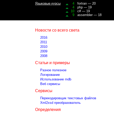
Языковые курсы
4
fortran — 20
4
php — 19
10
c# — 19
9
assembler — 18
Новости со всего света
2016
2011
2010
2009
2008
Статьи и примеры
Разное полезное
Логирование
Использование mdb
Веб сервисы
Сервисы
Перекодировщик текстовых файлов
Xml2xsd преобразователь
Определения