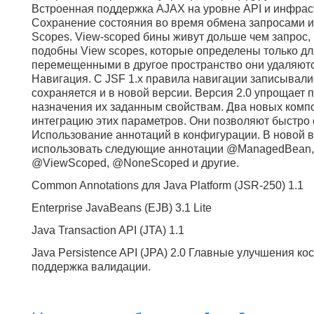
Встроенная поддержка AJAX на уровне API и инфрас
Сохранение состояния во время обмена запросами и
Scopes. View-scoped бины живут дольше чем запрос,
подобны View scopes, которые определены только дл
перемещенными в другое пространство они удаляютс
Навигация. С JSF 1.x правила навигации записывались
сохраняется и в новой версии. Версия 2.0 упрощает
назначения их заданным свойствам. Два новых компон
интеграцию этих параметров. Они позволяют быстро
Использование аннотаций в конфигурации. В новой в
использовать следующие аннотации @ManagedBean,
@ViewScoped, @NoneScoped и другие.
Common Annotations для Java Platform (JSR-250) 1.1
Enterprise JavaBeans (EJB) 3.1 Lite
Java Transaction API (JTA) 1.1
Java Persistence API (JPA) 2.0 Главные улучшения ко
поддержка валидации.