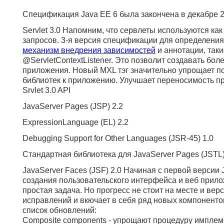
Спецификация Java EE 6 была закончена в декабре 20
Servlet 3.0 Напомним, что сервлеты используются ка
запросов. 3-я версия спецификации для определения
механизм внедрения зависимостей
и аннотации, такие
@ServletContextListener. Это позволит создавать б
приложения. Новый MXL тэг значительно упрощает 
библиотек к приложению. Улучшает переносимость п
Srvlet 3.0 API
JavaServer Pages (JSP) 2.2
ExpressionLanguage (EL) 2.2
Debugging Support for Other Languages (JSR-45) 1.0
Стандартная библиотека для JavaServer Pages (JSTL)
JavaServer Faces (JSF) 2.0 Начиная с первой верси
создания пользовательского интерфейса и веб прилож
простая задача. Но прогресс не стоит на месте и вер
исправлений и вкючает в себя ряд новых компоненто
список обновлений:
Composite components - упрощают процедуру имплем