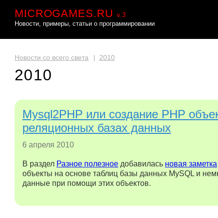
MICROGAMES.RU
v.3
Новости, примеры, статьи о программировании
Новости со всего света
|
2010
2010
Mysql2PHP или создание PHP объек
реляционных базах данных
6 апреля 2010
В раздел
Разное полезное
добавилась
новая заметка
объекты на основе таблиц базы данных MySQL и немн
данные при помощи этих объектов.