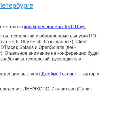
Петербурге
я ежегодная
конференция Sun Tech Days
кты, технологии и обновленные выпуски ПО
ava EE 6, GlassFish, базы данных); Client
Trace); Solaris и OpenSolaris (веб-
r). Отдельное внимание на конференции будет
зработчики технологий, руководители
нференции выступит
Джеймс Гослинг
— автор и
роведения: ЛЕНЭКСПО, 7 павильон (Санкт-