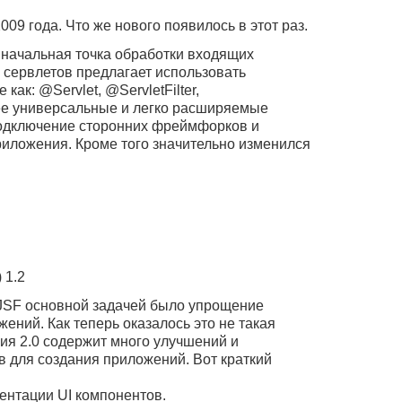
09 года. Что же нового появилось в этот раз.
к начальная точка обработки входящих
 сервлетов предлагает использовать
 как: @Servlet, @ServletFilter,
олее универсальные и легко расширяемые
подключение сторонних фреймфорков и
риложения. Кроме того значительно изменился
 1.2
и JSF основной задачей было упрощение
ений. Как теперь оказалось это не такая
сия 2.0 содержит много улучшений и
в для создания приложений. Вот краткий
ентации UI компонентов.