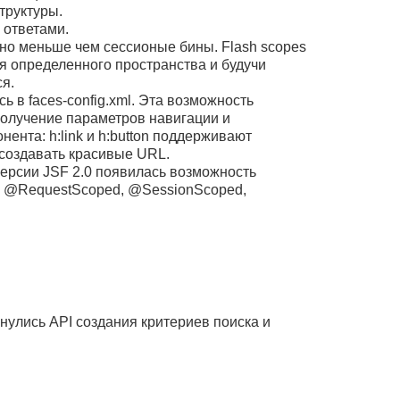
труктуры.
 ответами.
 но меньше чем сессионые бины. Flash scopes
я определенного пространства и будучи
я.
 в faces-config.xml. Эта возможность
 получение параметров навигации и
ента: h:link и h:button поддерживают
 создавать красивые URL.
ерсии JSF 2.0 появилась возможность
 @RequestScoped, @SessionScoped,
снулись API создания критериев поиска и