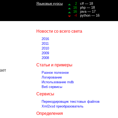
Языковые курсы
2
c# — 18
16
php — 18
16
java — 17
-4
python — 16
Новости со всего света
2016
2011
2010
2009
2008
Статьи и примеры
ает
Разное полезное
Логирование
Использование mdb
Веб сервисы
Сервисы
Перекодировщик текстовых файлов
Xml2xsd преобразователь
Определения