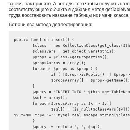
зачем - так принято. А вот для того чтобы получить на
соответствующего объекта я добавил метод getTableNa
труда восстановить название таблицы из имени класса.
Вот они два метода для тестирования:
public function insert() {

	$class = new ReflectionClass(get_class($this));

	$classVars = get_object_vars($this);

	$props = $class->getProperties();

	$propsAarray = array();

	foreach( $props as $prop ) {

		if ( !$prop->isPublic() || $prop->isStatic() ) continue;

		$propsAarray[] = $prop->getName();

	}

	$query = "INSERT INTO ".$this->getTableName()." SET ";

	$sql = array();

	foreach($propsAarray as $k => $v){

		$sql[] = (is_null($classVars[$v])) ? 
$v."=NULL":$v."='".mysql_real_escape_string($class
	}

	$query .= implode(", ", $sql);
