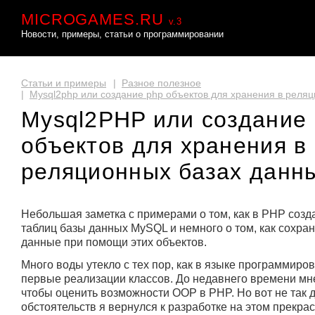
MICROGAMES.RU
v.3
Новости, примеры, статьи о программировании
Статьи и примеры
|
Разное полезное
|
Mysql2php или создание php объектов для хранения в реля
Mysql2PHP или создание
объектов для хранения в
реляционных базах данн
Небольшая заметка с примерами о том, как в PHP созд
таблиц базы данных MySQL и немного о том, как сохра
данные при помощи этих объектов.
Много воды утекло с тех пор, как в языке программир
первые реализации классов. До недавнего времени мне
чтобы оценить возможности OOP в PHP. Но вот не так 
обстоятельств я вернулся к разработке на этом прекрас