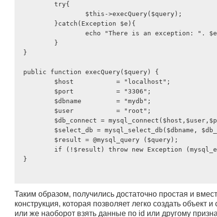
	try{

		$this->execQuery($query);

	}catch(Exception $e){

   		echo "There is an exception: ". $e->getMessage();

	}

}

public function execQuery($query) {

	$host 		= "localhost";

	$port 		= "3306";

	$dbname 	= "mydb";

	$user 		= "root";

	$db_connect = mysql_connect($host,$user,$password);

	$select_db = mysql_select_db($dbname, $db_connect);

  	$result = @mysql_query ($query);

	if (!$result) throw new Exception (mysql_error ());

}

Таким образом, получились достаточно простая и вмест
конструкция, которая позволяет легко создать объект и
или же наоборот взять данные по id или другому призна