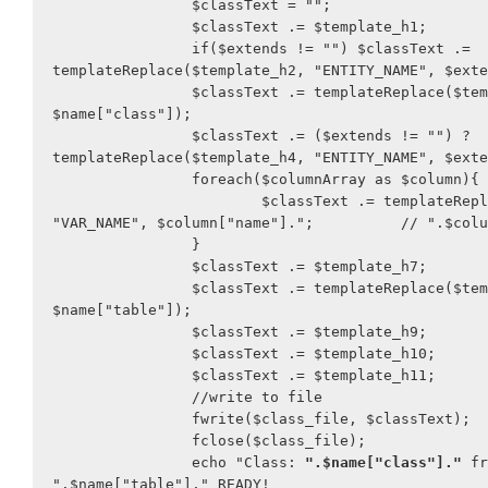
		$classText = "";

		$classText .= $template_h1;

		if($extends != "") $classText .= 
templateReplace($template_h2, "ENTITY_NAME", $exte
		$classText .= templateReplace($template_h3, "CLASS_NAME", 
$name["class"]);

		$classText .= ($extends != "") ? 
templateReplace($template_h4, "ENTITY_NAME", $exte
		foreach($columnArray as $column){

			$classText .= templateReplace($template_h6, 
"VAR_NAME", $column["name"]."; 		// ".$column["comment"]);

		}

		$classText .= $template_h7;

		$classText .= templateReplace($template_h8, "TABLE_NAME", 
$name["table"]);

		$classText .= $template_h9;

		$classText .= $template_h10;

		$classText .= $template_h11;

		//write to file

		fwrite($class_file, $classText);

		fclose($class_file);

		echo "Class: 
".$name["class"]."
 fr
".$name["table"]." READY!
