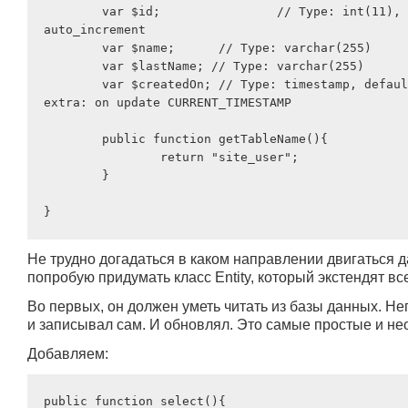
	var $id; 		// Type: int(11), key: PRI, extra: 
auto_increment

	var $name; 	// Type: varchar(255)

	var $lastName; // Type: varchar(255)

	var $createdOn; // Type: timestamp, default: CURRENT_TIMESTAMP, 
extra: on update CURRENT_TIMESTAMP

	public function getTableName(){

		return "site_user";

	}

Не трудно догадаться в каком направлении двигаться д
попробую придумать класс Entity, который экстендят в
Во первых, он должен уметь читать из базы данных. Не
и записывал сам. И обновлял. Это самые простые и н
Добавляем:
public function select(){
