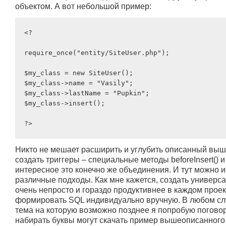
объектом. А вот небольшой пример:
<?

require_once("entity/SiteUser.php");

$my_class = new SiteUser();

$my_class->name = "Vasily";

$my_class->lastName = "Pupkin";

$my_class->insert();

Никто не мешает расширить и углубить описанный выш
создать триггеры – специальные методы beforeInsert() и a
интересное это конечно же объединения. И тут можно 
различные подходы. Как мне кажется, создать универ
очень непросто и гораздо продуктивнее в каждом проек
формировать SQL индивидуально вручную. В любом сл
тема на которую возможно позднее я попробую поговор
набирать буквы могут скачать пример вышеописанного