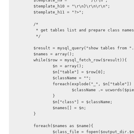
	$template_h9 = "	}\r\n";

	$template_h10 = "\r\n}\r\n\r\n";

	$template_h11 = "?>";

	/*

	 * get tables list and prepare class names

	 */

	$result = mysql_query("show tables from ".$dbname);

	$names = array();

	while($row = mysql_fetch_row($result)){

		$n = array();

		$n["table"] = $row[0];

		$className = "";

		foreach(explode("_", $n["table"]) as $piece){

			$className .= ucwords($piece);

		}

		$n["class"] = $className;

		$names[] = $n;

	}

	foreach($names as $name){

		$class_file = fopen($output_dir.$name["class"].".php", 