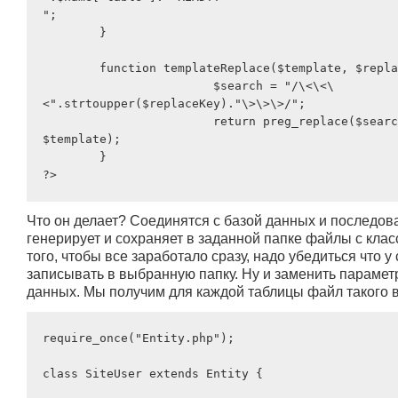
";

	}

	function templateReplace($template, $replaceKey, $replaceVal) {

			$search = "/\<\<\
<".strtoupper($replaceKey)."\>\>\>/";

			return preg_replace($search, $replaceVal, 
$template);

	}

Что он делает? Соединятся с базой данных и последова
генерирует и сохраняет в заданной папке файлы с класса
того, чтобы все заработало сразу, надо убедиться что у
записывать в выбранную папку. Ну и заменить парамет
данных. Мы получим для каждой таблицы файл такого 
require_once("Entity.php");

class SiteUser extends Entity {
