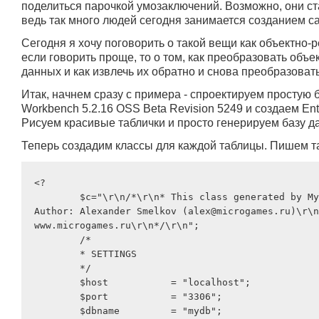
поделиться парочкой умозаключений. Возможно, они ст
ведь так много людей сегодня занимается созданием са
Сегодня я хочу поговорить о такой вещи как объектно-
если говорить проще, то о том, как преобразовать объе
данных и как извлечь их обратно и снова преобразовать
Итак, начнем сразу с примера - спроектируем простую 
Workbench 5.2.16 OSS Beta Revision 5249 и создаем Enti
Рисуем красивые таблички и просто генерируем базу д
Теперь создадим классы для каждой таблицы. Пишем та
<?

	$c="\r\n/*\r\n*	This class generated by Mysql2php script.\r\n*	
Author: Alexander Smelkov (alex@microgames.ru)\r\n*	Web page
www.microgames.ru\r\n*/\r\n";

	/*

	* SETTINGS

	*/

	$host 		= "localhost";

	$port 		= "3306";

	$dbname 	= "mydb";
