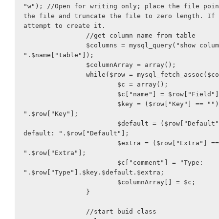
"w"); //Open for writing only; place the file poin
the file and truncate the file to zero length. If 
attempt to create it. 

		//get column name from table

		$columns = mysql_query("show columns from 
".$name["table"]);

		$columnArray = array();

		while($row = mysql_fetch_assoc($columns)){

			$c = array();

			$c["name"] = $row["Field"];

			$key = ($row["Key"] == "") ? "" : ", key: 
".$row["Key"];

			$default = ($row["Default"] == "") ? "" : ", 
default: ".$row["Default"];

			$extra = ($row["Extra"] == "") ? "" : ", extra: 
".$row["Extra"];

			$c["comment"] = "Type: 
".$row["Type"].$key.$default.$extra;

			$columnArray[] = $c;

		}

		//start buid class
