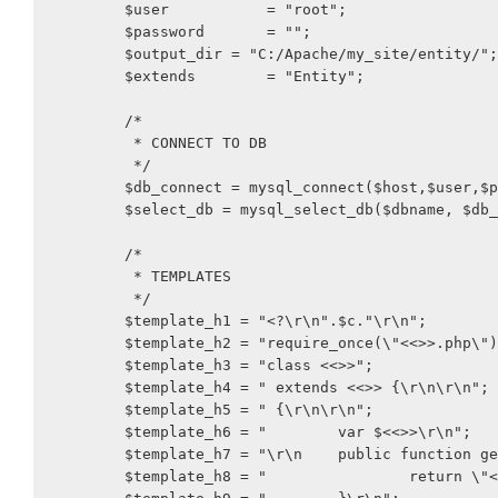
	$user 		= "root";

	$password 	= "";

	$output_dir = "C:/Apache/my_site/entity/";

	$extends 	= "Entity";

	/*

	 * CONNECT TO DB

	 */

	$db_connect = mysql_connect($host,$user,$password);

	$select_db = mysql_select_db($dbname, $db_connect);

	/*

	 * TEMPLATES

	 */

	$template_h1 = "<?\r\n".$c."\r\n";

	$template_h2 = "require_once(\"<<>>.php\");\r\n\r\n";

	$template_h3 = "class <<>>";

	$template_h4 = " extends <<>> {\r\n\r\n";

	$template_h5 = " {\r\n\r\n";

	$template_h6 = "	var $<<>>\r\n";

	$template_h7 = "\r\n	public function getTableName(){\r\n";

	$template_h8 = "		return \"<<>>\";\r\n";
