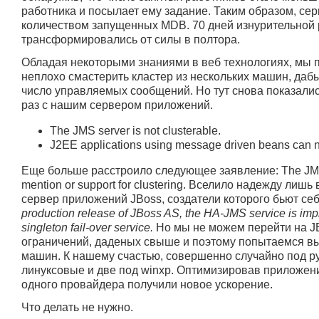
работника и посылает ему задание. Таким образом, сер
количеством запущенных MDB. 70 дней изнурительной
трансформировались от силы в полтора.
Обладая некоторыми знаниями в веб технологиях, мы 
неплохо смастерить кластер из нескольких машин, даб
число управляемых сообщений. Но тут снова показалис
раз с нашим сервером приложений.
The JMS server is not clusterable.
J2EE applications using message driven beans can no
Еще больше расстроило следующее заявление: The JMS s
mention or support for clustering. Вселило надежду лиш
сервер приложений JBoss, создатели которого бьют себ
production release of JBoss AS, the HA-JMS service is imp
singleton fail-over service.
Но мы не можем перейти на J
ограничений, даденых свыше и поэтому попытаемся вы
машин. К нашему счастью, совершенно случайно под ру
линуксовые и две под winxp. Оптимизировав приложен
одного провайдера получили новое ускорение.
Что делать не нужно.