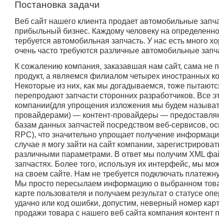
Постановка задачи
Веб сайт нашего клиента продает автомобильные запч
прибыльный бизнес. Каждому человеку на определенн
тербуется автомобильная запчасть. У нас есть много х
очень часто требуются различные автомобильные запчас
К сожалению компания, заказавшая нам сайт, сама не 
продукт, а являемся филиалом четырех иностранных к
Некоторые из них, как мы догадываемся, тоже пытаютс
перепродают запчасти сторонних разработчиков. Все э
компании(для упрощения изложения мы будем называть
провайдерами) — контент-провайдеры — предоставляю
базам данных запчастей посредством веб-сервисов, о
RPC), что значительно упрощает получение информации
случае я могу зайти на сайт компании, зарегистрироват
различными параметрами. В ответ мы получим XML фа
запчастях. Более того, используя их интерфейс, мы мо
на своем сайте. Нам не требуется подключать платежну
Мы просто пересылаем информацию о выбранном това
карте пользователя и получаем результат о статусе оп
удачно или код ошибки, допустим, неверный номер кар
продажи товара с нашего веб сайта компания контент 