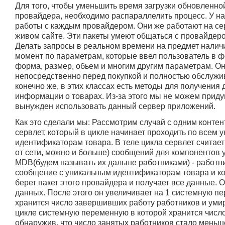
Для того, чтобы уменьшить время загрузки обновленно
провайдера, необходимо распараллелить процесс. У н
работы с каждым провайдером. Они же работают на с
живом сайте. Эти пакеты умеют общаться с провайдеро
Делать запросы в реальном времени на предмет налич
момент по параметрам, которые ввел пользователь в ф
форма, размер, обьем и многим другим параметрам. Он
непосредственно перед покупкой и полностью обслужив
конечно же, в этих классах есть методы для получения
информации о товарах. Из-за этого мы не можем приду
вынужден использовать данный сервер приложений.
Как это сделали мы: Рассмотрим случай с одним конте
сервлет, который в цикле начинает проходить по всем 
идентификаторам товара. В теле цикла сервлет считает
от сети, можно и больше) сообщений для компоненто
MDB(будем называть их дальше работниками) - работни
сообщение с уникальным идентификаторам товара и ко
берет пакет этого провайдера и получает все данные. 
данных. После этого он увеличивает на 1 системную п
хранится число завершивших работу работников и умир
цикле системную переменную в которой хранится число
обнаружив, что число занятых работников стало меньше