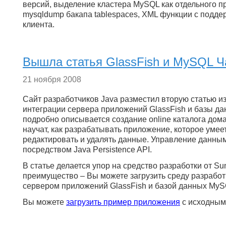
версий, выделение кластера MySQL как отдельного п
mysqldump бакапа tablespaces, XML функции с подде
клиента.
Вышла статья GlassFish и MySQL Ч
21 ноября 2008
Сайт разработчиков Java разместил вторую статью и
интеграции сервера приложений GlassFish и базы д
подробно описывается создание online каталога дом
научат, как разрабатывать приложение, которое умеет
редактировать и удалять данные. Управление данным
посредством Java Persistence API.
В статье делается упор на средство разработки от Su
преимущество – Вы можете загрузить среду разрабо
сервером приложений GlassFish и базой данных MyS
Вы можете
загрузить пример приложения
с исходным