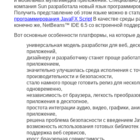
и мобильных мультимедиа приложений. Специально 
компания Sun разработала новый язык программиров
Получить представление об этом языке можно в стат
программирования JavaFX Script
В качестве среды ра
конечно же, NetBeans™ IDE 6.5 со встроенной поддер
Вот основные особенности платформы, на которые д
универсальная модель разработки для веб, дес
приложений,
дизайнеру и разработчику станет проще работа
приложением,
значительно улучшилась среда исполнения с то
производительности и безопасности,
стало намного проще готовить релиз для неско
одновременно,
независимость от браузера, легкость преобразо
приложения в десктопное,
простота интеграции аудио, видео, графики, ани
приложение,
решена проблема безопасности с введением Jav
возможность использования готовых библиотек 
поддержка веб сервисов,
кросс браузерная совместимость,