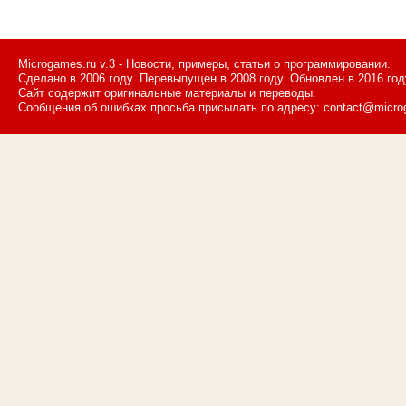
Microgames.ru v.3 - Новости, примеры, статьи о программировании.
Сделано в 2006 году. Перевыпущен в 2008 году. Обновлен в 2016 год
Сайт содержит оригинальные материалы и переводы.
Сообщения об ошибках просьба присылать по адресу: contact@micro