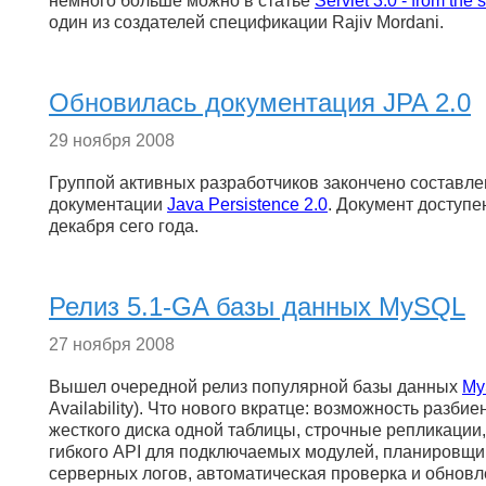
немного больше можно в статье
Servlet 3.0 - from the 
один из создателей спецификации Rajiv Mordani.
Обновилась документация JPA 2.0
29 ноября 2008
Группой активных разработчиков закончено составл
документации
Java Persistence 2.0
. Документ доступе
декабря сего года.
Релиз 5.1-GA базы данных MySQL
27 ноября 2008
Вышел очередной релиз популярной базы данных
My
Availability). Что нового вкратце: возможность разби
жесткого диска одной таблицы, строчные репликации
гибкого API для подключаемых модулей, планировщик
серверных логов, автоматическая проверка и обновл