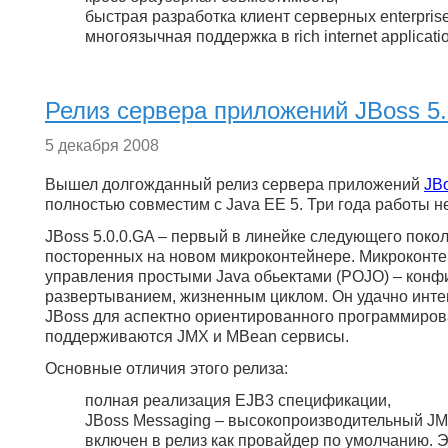
быстрая разработка клиент серверных enterpris
многоязычная поддержка в rich internet applicati
Релиз сервера приложений JBoss 5
5 декабря 2008
Вышел долгожданный релиз сервера приложений
JBo
полностью совместим с Java EE 5. Три года работы 
JBoss 5.0.0.GA – первый в линейке следующего поко
посторенных на новом микроконтейнере. Микроконте
управления простыми Java обьектами (POJO) – конф
развертыванием, жизненным циклом. Он удачно инте
JBoss для аспектно ориентированного программиров
поддерживаются JMX и MBean сервисы.
Основные отличия этого релиза:
полная реализация EJB3 спецификации,
JBoss Messaging – высокопроизводительный J
включен в релиз как провайдер по умолчанию. 